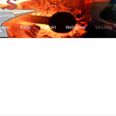
änster
Bilder
Kontakt
Webbshop
Varukorg
ritetspolicy
Kontakt
Mässor
Mitt konto
Nyheter och Erbjudan