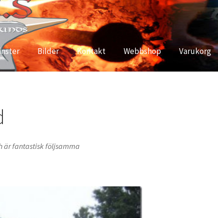
änster
Bilder
Kontakt
Webbshop
Varukorg
ritetspolicy
Kontakt
Mässor
Mitt konto
Nyheter och Erbjudan
d
ch är fantastisk följsamma