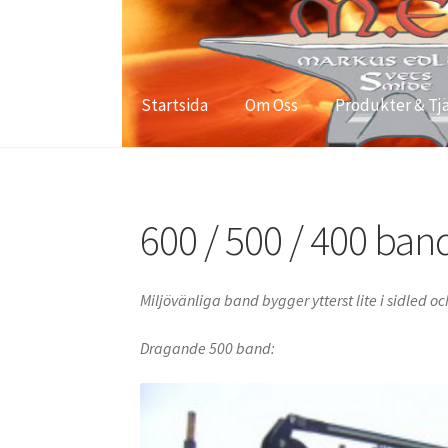
Hoppa
Hoppa
till
till
navigering
innehåll
Startsida
Om Oss
Produkter & Tj
Hem
600 / 500 / 400 band
Bilder
Blogg
Integ
600 / 500 / 400 ban
Till kassan
Varukorg
Webbshop
Webbutik
Miljövänliga band bygger ytterst lite i sidled o
Dragande 500 band: